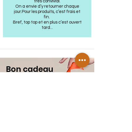
très convivial.
On a envie d’y retourner chaque
jour.Pour les produits, c’est frais et
fin.
Bref, top top et en plus c’est ouvert
tard...
Bon cadeau
C'est le moment de
V
u
e
u
r
faire plaisir !
S
Mer