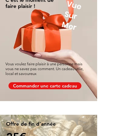
C'est le moment de
V
u
e
u
r
faire plaisir !
S
Mer
Vous voulez faire plaisir à une personne mais
vous ne savez pas comment. Un cadeau utile,
local et savoureux
Commander une carte cadeau
Offre de fin d'année