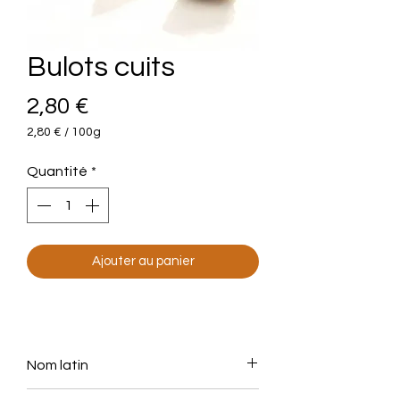
Bulots cuits
Prix
2,80 €
2,80 €
/
100g
2,80 €
pour
Quantité
*
100
Grammes
Ajouter au panier
Nom latin
Buccinum undatum