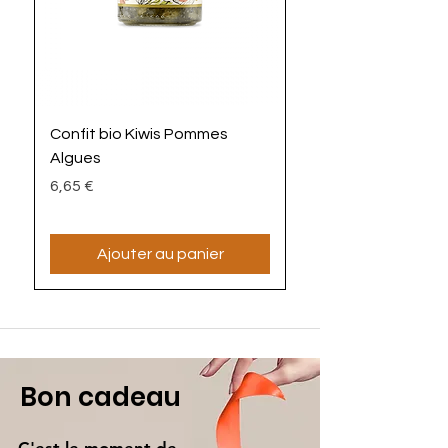
Confit bio Kiwis Pommes
La Mayoz'algues bi
Algues
Prix
4,90 €
Prix
6,65 €
Ajouter au panier
Bon cadeau