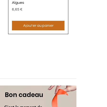
Algues
Prix
4,90 €
Prix
6,65 €
Ajouter au panier
Bon cadeau