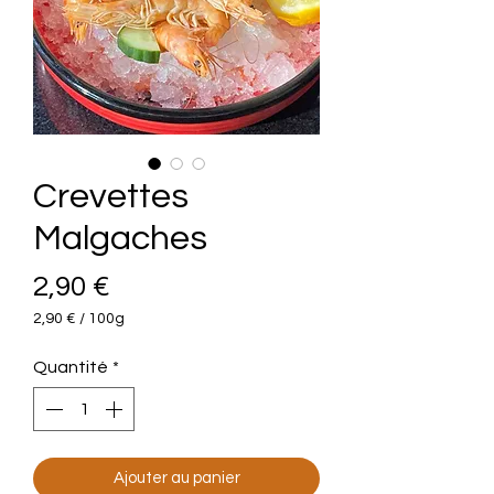
Crevettes
Malgaches
Prix
2,90 €
2,90 €
/
100g
2,90 €
pour
Quantité
*
100
Grammes
Ajouter au panier