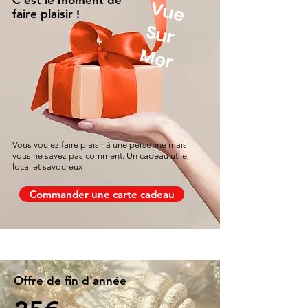
C'est le moment de
V
u
e
u
r
faire plaisir !
S
Mer
Vous voulez faire plaisir à une personne mais
vous ne savez pas comment. Un cadeau utile,
local et savoureux
Commander une carte cadeau
Offre de fin d'année