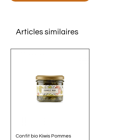
Articles similaires
Confit bio Kiwis Pommes
La Mayoz'algues bi