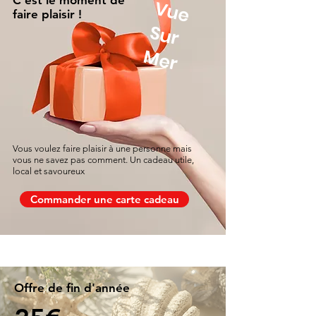
C'est le moment de
V
u
e
u
r
Antipasti ou tapas,
faire plaisir !
Fruits frais ou desserts aux baies.
S
Mer
Vous voulez faire plaisir à une personne mais
vous ne savez pas comment. Un cadeau utile,
local et savoureux
Commander une carte cadeau
Offre de fin d'année