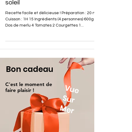
soleil
Recette facile et délicieuse ! Préparation : 20 min
Cuisson : 1H 15 Ingrédients (4 personnes) 600g
Dos de merlu 4 Tomates 2 Courgettes 1...
Bon cadeau
C'est le moment de
V
u
e
u
r
faire plaisir !
S
Mer