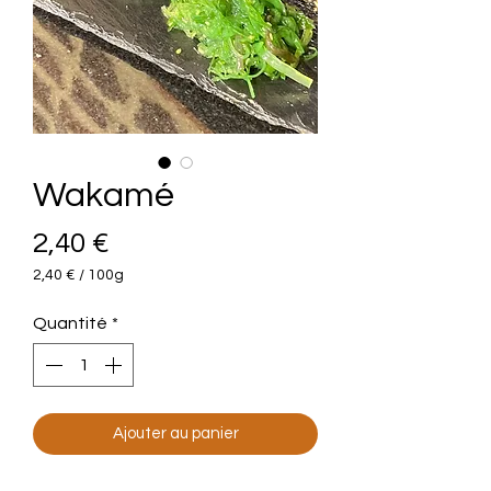
Wakamé
Prix
2,40 €
2,40 €
/
100g
2,40 €
pour
Quantité
*
100
Grammes
Ajouter au panier