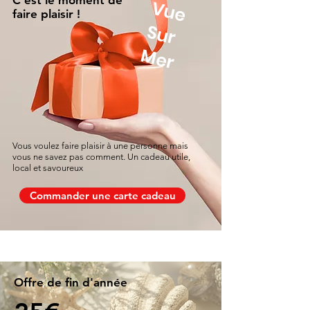
C'est le moment de
V
u
e
u
r
faire plaisir !
S
Mer
Vous voulez faire plaisir à une personne mais
vous ne savez pas comment. Un cadeau utile,
local et savoureux
Commander une carte cadeau
Offre de fin d'année