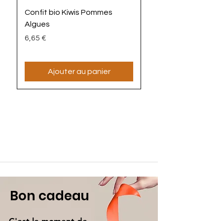
Confit bio Kiwis Pommes
La Mayoz'algues bi
Algues
Prix
4,90 €
Prix
6,65 €
Ajouter au panier
Bon cadeau