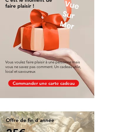
C'est le moment de
V
u
e
u
r
faire plaisir !
S
Mer
Vous voulez faire plaisir à une personne mais
vous ne savez pas comment. Un cadeau utile,
local et savoureux
Commander une carte cadeau
Offre de fin d'année