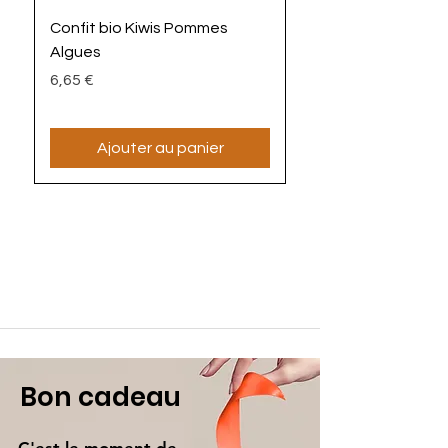
Confit bio Kiwis Pommes
La Mayoz'algues bi
Algues
Prix
4,90 €
Prix
6,65 €
Ajouter au panier
Bon cadeau