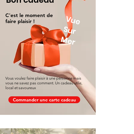
Bon cadeau
C'est le moment de
V
u
e
u
r
faire plaisir !
S
Mer
Vous voulez faire plaisir à une personne mais
vous ne savez pas comment. Un cadeau utile,
local et savoureux
Commander une carte cadeau