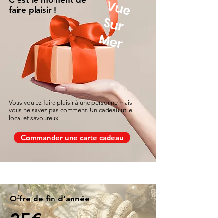
C'est le moment de
V
u
e
u
r
faire plaisir !
S
Mer
Vous voulez faire plaisir à une personne mais
vous ne savez pas comment. Un cadeau utile,
local et savoureux
Commander une carte cadeau
Offre de fin d'année