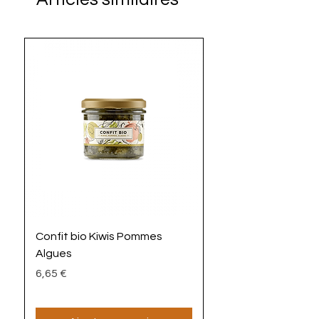
Confit bio Kiwis Pommes
La Mayoz'algues bi
Algues
Prix
4,90 €
Prix
6,65 €