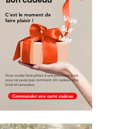
Bon cadeau
C'est le moment de
V
u
e
u
r
faire plaisir !
S
Mer
Vous voulez faire plaisir à une personne mais
vous ne savez pas comment. Un cadeau utile,
local et savoureux
Commander une carte cadeau