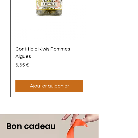
Poids net (g)
: 115
Confit bio Kiwis Pommes
La Mayoz'algues bi
Algues
Prix
4,90 €
Prix
6,65 €
Ajouter au panier
Bon cadeau