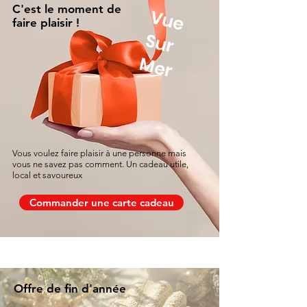
C'est le moment de
V
u
e
u
r
faire plaisir !
S
Mer
Vous voulez faire plaisir à une personne mais
vous ne savez pas comment. Un cadeau utile,
local et savoureux
Commander une carte cadeau
Offre de fin d'année