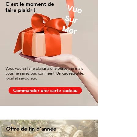
C'est le moment de
V
u
e
u
r
faire plaisir !
S
Mer
Vous voulez faire plaisir à une personne mais
vous ne savez pas comment. Un cadeau utile,
local et savoureux
Commander une carte cadeau
Offre de fin d'année