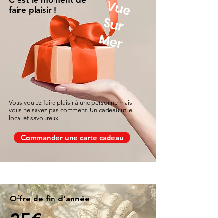
C'est le moment de
V
u
e
u
r
faire plaisir !
S
Mer
Vous voulez faire plaisir à une personne mais
vous ne savez pas comment. Un cadeau utile,
local et savoureux
Commander une carte cadeau
Offre de fin d'année