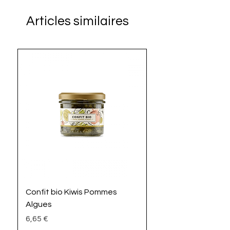
Articles similaires
Confit bio Kiwis Pommes
La Mayoz'algues bi
Algues
Prix
4,90 €
Prix
6,65 €