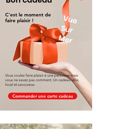
Bon cadeau
C'est le moment de
V
u
e
u
r
faire plaisir !
S
Mer
Vous voulez faire plaisir à une personne mais
vous ne savez pas comment. Un cadeau utile,
local et savoureux
Commander une carte cadeau