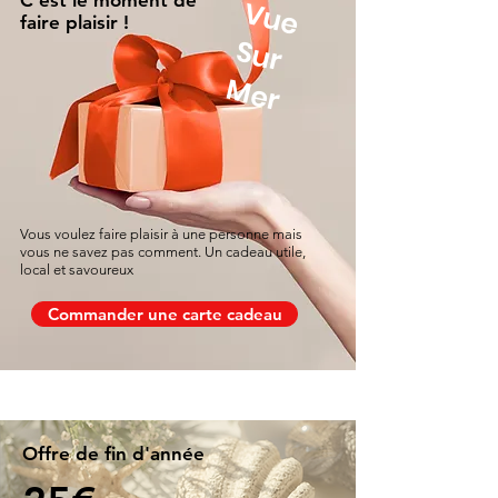
C'est le moment de
V
u
e
u
r
faire plaisir !
S
Mer
Vous voulez faire plaisir à une personne mais
vous ne savez pas comment. Un cadeau utile,
local et savoureux
Commander une carte cadeau
Offre de fin d'année