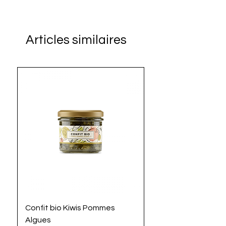
Articles similaires
Confit bio Kiwis Pommes
La Mayoz'algues bi
Algues
Prix
4,90 €