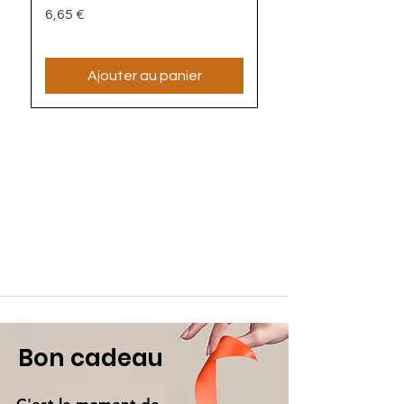
Prix
6,65 €
Ajouter au panier
Bon cadeau