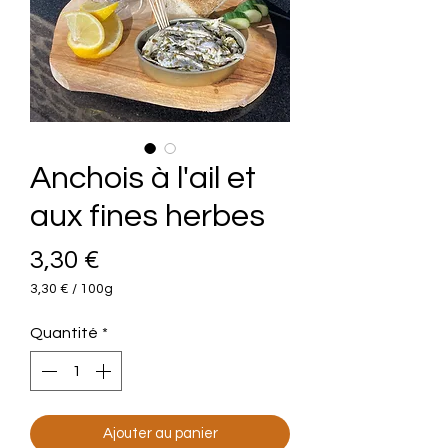
Anchois à l'ail et
aux fines herbes
Prix
3,30 €
3,30 €
/
100g
3,30 €
pour
Quantité
*
100
Grammes
Ajouter au panier