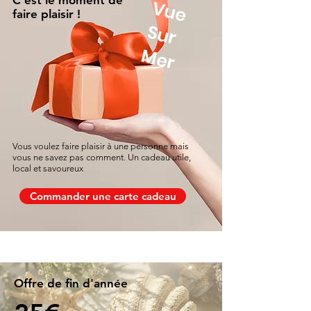
C'est le moment de
V
u
e
u
r
faire plaisir !
S
Mer
Vous voulez faire plaisir à une personne mais
vous ne savez pas comment. Un cadeau utile,
local et savoureux
Commander une carte cadeau
Offre de fin d'année