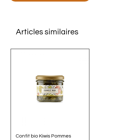
Articles similaires
Confit bio Kiwis Pommes
La Mayoz'algues bi