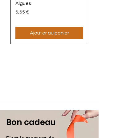
Algues
Prix
4,90 €
Prix
6,65 €
Ajouter au panier
Bon cadeau