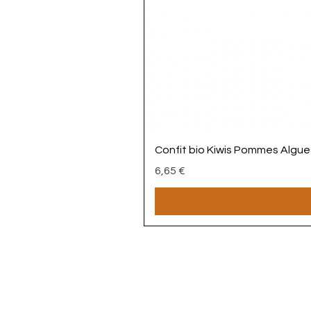
Confit bio Kiwis Pommes Algue
Prix
6,65 €