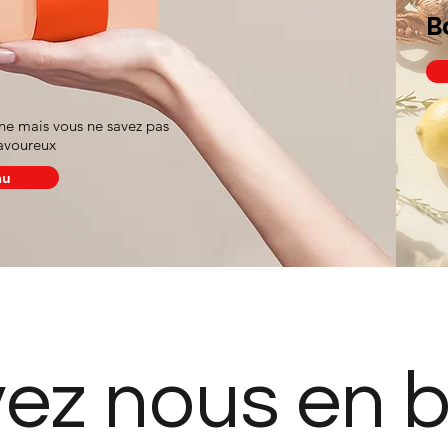
B
nne mais vous ne savez pas
savoureux
au
ez nous en 