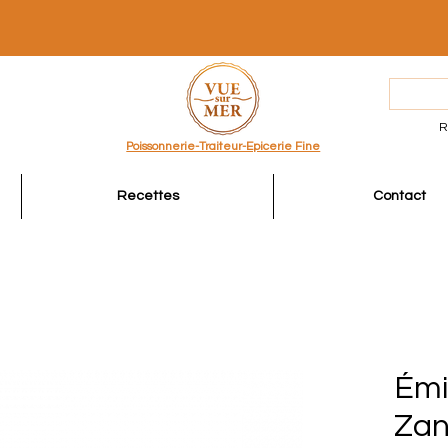
R
Poissonnerie-Traiteur-Epicerie Fine
Recettes
Contact
Émi
Zan