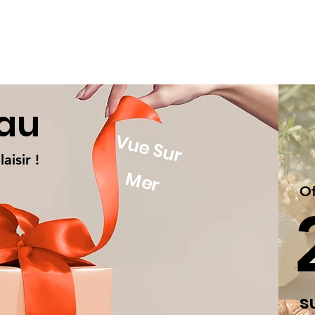
eau
Vue Sur
aisir !
Mer
Of
s