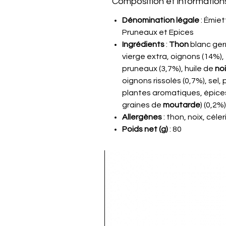
Composition et informations
Dénomination légale
: Émiet
Pruneaux et Epices
Ingrédients
:
Thon
blanc germ
Articles similaires
vierge extra, oignons (14%), 
pruneaux (3,7%), huile de
no
oignons rissolés (0,7%), sel
plantes aromatiques, épic
graines de
moutarde
) (0,2%)
Allergènes
: thon, noix, céle
Poids net (g)
: 80