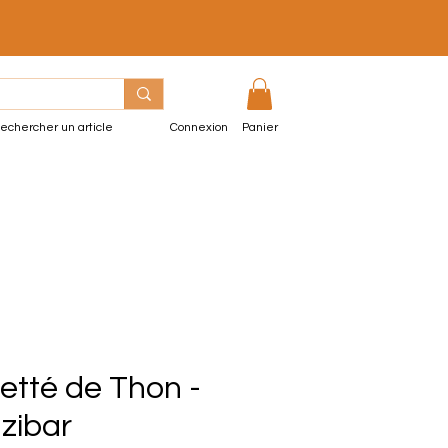
echercher un article
Connexion
Panier
etté de Thon -
zibar