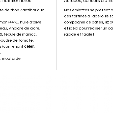
 nutritionnelles
Astuces, conseils d’utili
té de thon Zanzibar aux
Nos émiettés se prêtent à
des tartines à l’apéro. Ils 
on (44%), huile d’olive
compagnie de pâtes, riz 
eau, vinaigre de cidre,
et idéal pour réaliser un 
ix
, fécule de manioc,
rapide et facile !
, poudre de tomate,
es (contenant
céleri
,
.
ri, moutarde