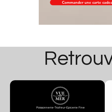
Commander une carte cade
Retrouv
Poissonnerie-Traiteur-Epicerie Fine