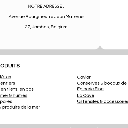
NOTRE ADRESSE :
Avenue Bourgmestre Jean Materne
27, Jambes, Belgium
RODUITS
fêtes
Caviar
entiers
Conserves & bocaux de 
Epicerie Fine
en filets, en dos
 mer
& huitres
La Cave
éparés
Ustensiles & accessoire
& produits de la mer