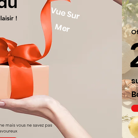
eau
Vue Sur
aisir !
Mer
Of
s
B
nne mais vous ne savez pas
savoureux